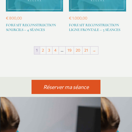
€
800,00
€
1.000,00
FORFAIT RECONSTRUCTION
FORFAIT RECONSTRUCTION
SOURCILS – 4 SÉANCES
LIGNE FRONTALE – 5 SÉANCES
1
2
3
4
…
19
20
21
→
Réserver ma séance