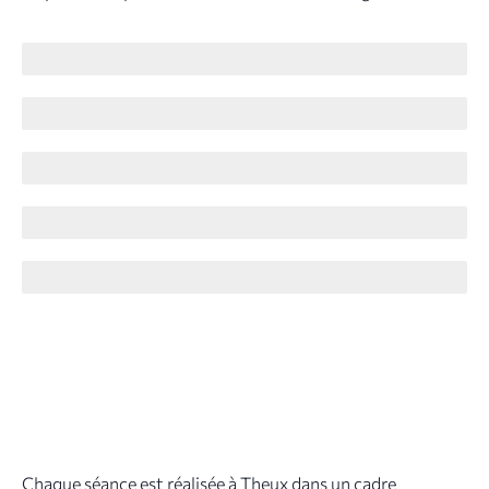
Analyse personnalisée de la ligne des sourcils
Définition de la forme adaptée à votre visage
Phase de micro-stimulation cutanée ciblée
Reconstruction visuelle par travail précis
Conseils personnalisés après la séance
Chaque séance est réalisée à Theux dans un cadre