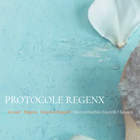
PROTOCOLE REGENX
Accueil
/
Regenx
/
Séances RegenX
/ Reconstruction Sourcils 1 Séance