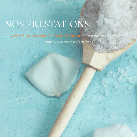
NOS PRESTATIONS
Accueil
/
Soins Enfants
/
Forfaits Enfants
/ Soin enfant – Mes jolies
mimines ou mes jolis petons