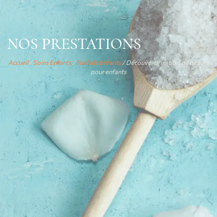
NOS PRESTATIONS
Accueil
/
Soins Enfants
/
Forfaits Enfants
/ Découverte institut de beauté
pour enfants