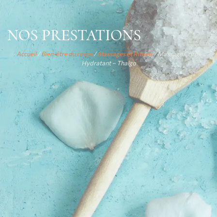
NOS PRESTATIONS
Accueil
/
Bien-être du corps
/
Massages et Rituels
/ Massage Corps
Hydratant – Thalgo