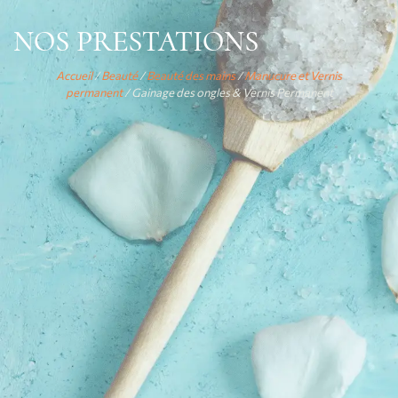
NOS PRESTATIONS
Accueil
/
Beauté
/
Beauté des mains
/
Manucure et Vernis
permanent
/ Gainage des ongles & Vernis Permanent