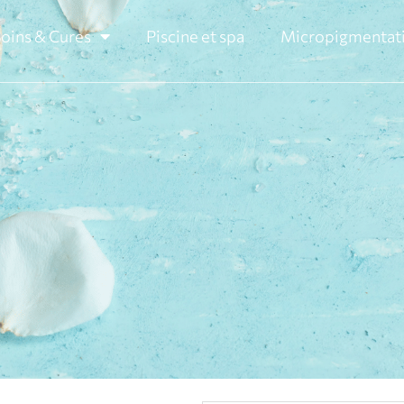
oins & Cures
Piscine et spa
Micropigmentat